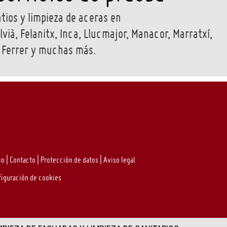
tios y limpieza de aceras en
vià, Felanitx, Inca, Llucmajor, Manacor, Marratxí,
n Ferrer y muchas más.
io
|
Contacto
|
Protección de datos
|
Aviso legal
figuración de cookies