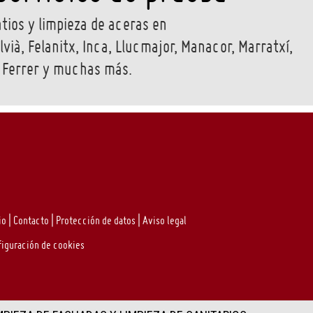
tios y limpieza de aceras en
vià, Felanitx, Inca, Llucmajor, Manacor, Marratxí,
n Ferrer y muchas más.
io
|
Contacto
|
Protección de datos
|
Aviso legal
figuración de cookies